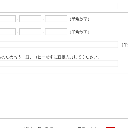
-
-
（半角数字）
-
-
（半角数字）
（半
認のためもう一度、コピーせずに直接入力してください。