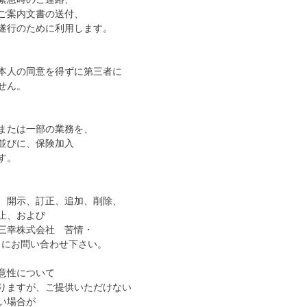
ご案内文書の送付、
行のために利用します。
人の同意を得ずに第三者に
せん。
または一部の業務を、
並びに、保険加入
す。
開示、訂正、追加、削除、
止、および
三幸株式会社 苦情・
3）にお問い合わせ下さい。
意性について
ますが、ご提供いただけない
い場合が