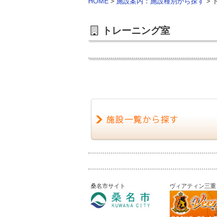
HOME
>
施設案内：施設種別から探す
>
トレーニング室
桑名市サイト
ヴィアティン三重