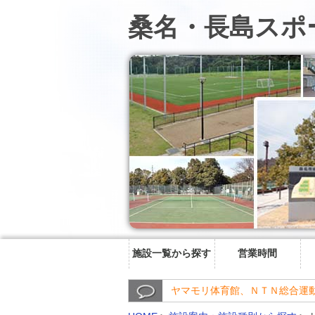
桑名・長島スポ
施設一覧から探す
営業時間
ヤマモリ体育館、ＮＴＮ総合運