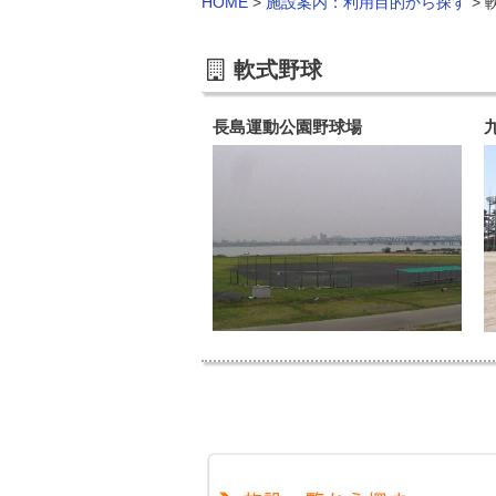
HOME
>
施設案内：利用目的から探す
>
軟式野球
長島運動公園野球場