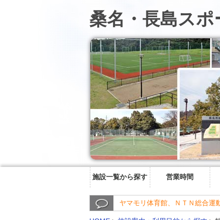
桑名・長島スポ
施設一覧から探す
営業時間
ヤマモリ体育館、ＮＴＮ総合運