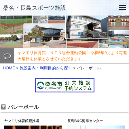
桑名・長島スポーツ施設
ヤマモリ体育館、ＮＴＮ総合運動公園 令和6年9月より毎週
火曜日を休業とさせていただきます。
HOME
>
施設案内：利用目的から探す
>
バレーボール
バレーボール
ヤマモリ体育館競技場
長島B&G海洋センター