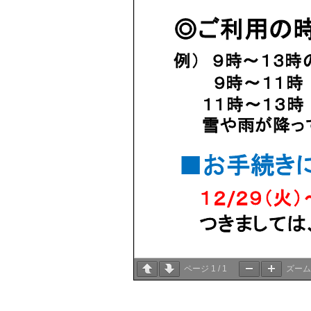
ページ
1
/
1
ズー