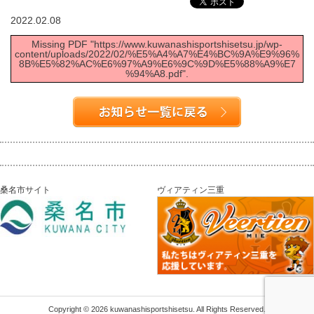
2022.02.08
Missing PDF "https://www.kuwanashisportshisetsu.jp/wp-
content/uploads/2022/02/%E5%A4%A7%E4%BC%9A%E9%96%
8B%E5%82%AC%E6%97%A9%E6%9C%9D%E5%88%A9%E7
%94%A8.pdf".
桑名市サイト
ヴィアティン三重
Copyright © 2026 kuwanashisportshisetsu. All Rights Reserved.